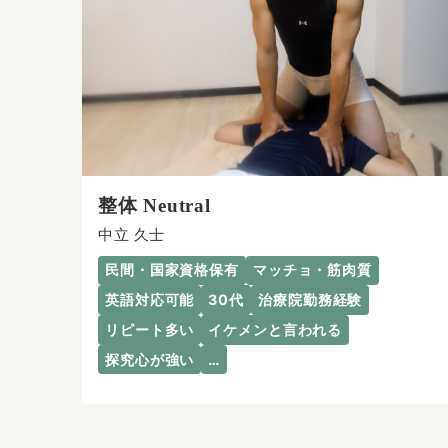
整体 Neutral
中立 久士
民間・国家資格保有
マッチョ・筋肉質
英語対応可能
30代
治療院勤務経験
リピート多い
イケメンと言われる
探究心が強い
…