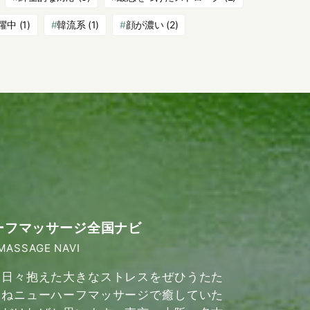
躍中
(1)
韓流系
(1)
顔が濃い
(2)
ーフマッサージ全国ナビ
MASSAGE NAVI
日々抱えた大きなストレスをぜひうたた
ねニューハーフマッサージで癒していた