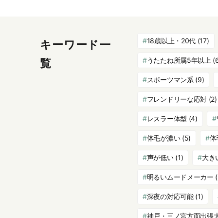
18歳以上・20代
(17)
キーワード一
うたたね所属5年以上
(
覧
スポーツマン系
(9)
フレンドリーな応対
(2)
レスラー体型
(4)
体毛が濃い
(5)
体
声が低い
(1)
大き
明るいムードメーカー
(
深夜の対応可能
(1)
神戸・三ノ宮方面出張