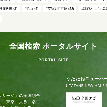
腰痛改善
(3)
色白
(4)
英語対応可能
(22)
講師としても活
全国検索 ポータルサイト
PORTAL SITE
うたたねニューハ
UTATANE NEW HALF 
ッサージ」の全国総合
す。東京、大阪、名古