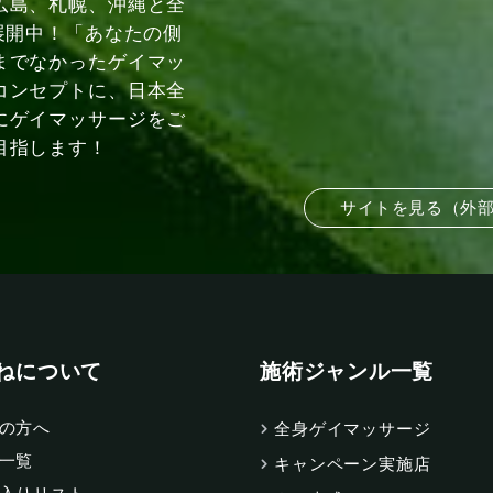
広島、札幌、沖縄と全
展開中！「あなたの側
までなかったゲイマッ
コンセプトに、日本全
にゲイマッサージをご
目指します！
サイトを見る（外
ねについて
施術ジャンル一覧
の方へ
全身ゲイマッサージ
一覧
キャンペーン実施店