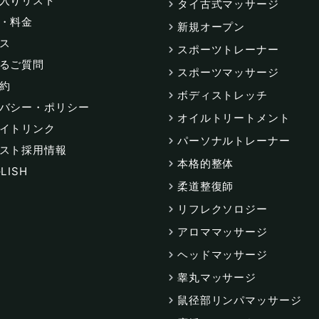
入りリスト
タイ古式マッサージ
・料金
新規オープン
ス
スポーツトレーナー
るご質問
スポーツマッサージ
約
ボディストレッチ
バシー・ポリシー
オイルトリートメント
イトリンク
パーソナルトレーナー
スト採用情報
本格的整体
LISH
柔道整復師
リフレクソロジー
アロママッサージ
ヘッドマッサージ
睾丸マッサージ
鼠径部リンパマッサージ