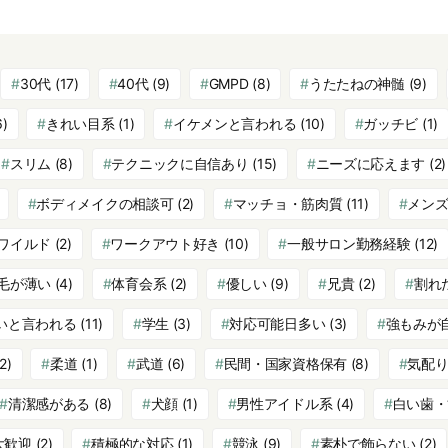
30代
(17)
40代
(9)
GMPD
(8)
うたたねの神髄
(9)
6)
きれい目系
(1)
イケメンと言われる
(10)
ガッチビ
(1)
スリム
(8)
テクニックに自信あり
(15)
ニーズに応えます
(2)
ボディメイクの相談可
(2)
マッチョ・筋肉質
(11)
メン
ワイルド
(2)
ワークアウト好き
(10)
一般サロン勤務経験
(12)
毛が薄い
(4)
体育会系
(2)
優しい
(9)
兄貴
(2)
割れ
いと言われる
(11)
学生
(3)
対応可能日多い
(3)
強もみが
2)
柔道
(1)
武道
(6)
民間・国家資格保有
(8)
気配
清潔感がある
(8)
犬顔
(1)
男性アイドル系
(4)
白い歯・
大歓迎
(2)
積極的な対応
(1)
競泳
(9)
素朴で飾らない
(2)