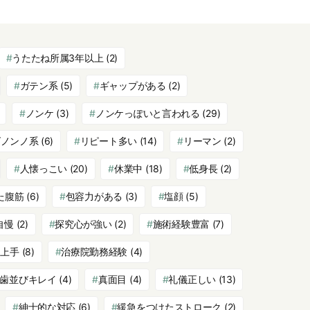
うたたね所属3年以上
(2)
ガテン系
(5)
ギャップがある
(2)
ノンケ
(3)
ノンケっぽいと言われる
(29)
ズノンノ系
(6)
リピート多い
(14)
リーマン
(2)
人懐っこい
(20)
休業中
(18)
低身長
(2)
た腹筋
(6)
包容力がある
(3)
塩顔
(5)
自慢
(2)
探究心が強い
(2)
施術経験豊富
(7)
り上手
(8)
治療院勤務経験
(4)
歯並びキレイ
(4)
真面目
(4)
礼儀正しい
(13)
紳士的な対応
(6)
緩急をつけたストローク
(2)