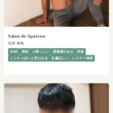
Salon de Sparrow
石村 裕哉
30代
美肌
人懐っこい
清潔感がある
武道
ノンケっぽいと言われる
礼儀正しい
レスラー体型