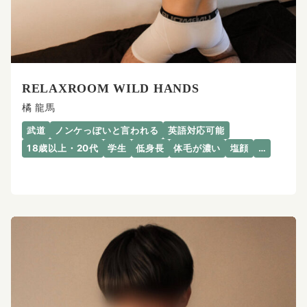
RELAXROOM WILD HANDS
橘 龍馬
武道
ノンケっぽいと言われる
英語対応可能
18歳以上・20代
学生
低身長
体毛が濃い
塩顔
…