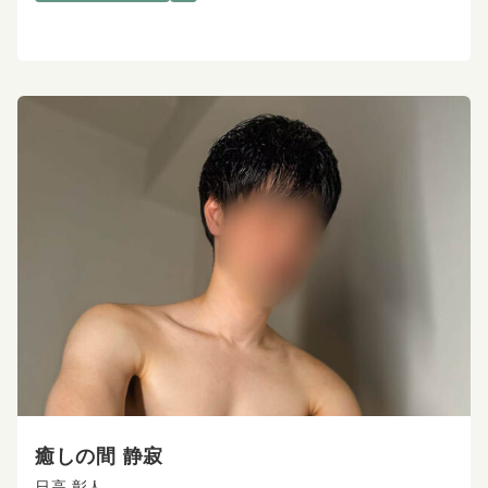
癒しの間 静寂
日高 彰人