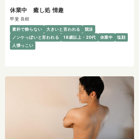
休業中 癒し処 情趣
甲斐 良樹
素朴で飾らない
大きいと言われる
競泳
ノンケっぽいと言われる
18歳以上・20代
休業中
塩顔
人懐っこい