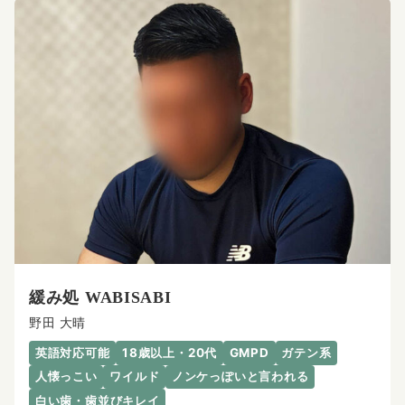
緩み処 WABISABI
野田 大晴
英語対応可能
18歳以上・20代
GMPD
ガテン系
人懐っこい
ワイルド
ノンケっぽいと言われる
白い歯・歯並びキレイ