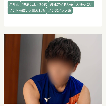
スリム
18歳以上・20代
男性アイドル系
人懐っこい
ノンケっぽいと言われる
メンズノンノ系