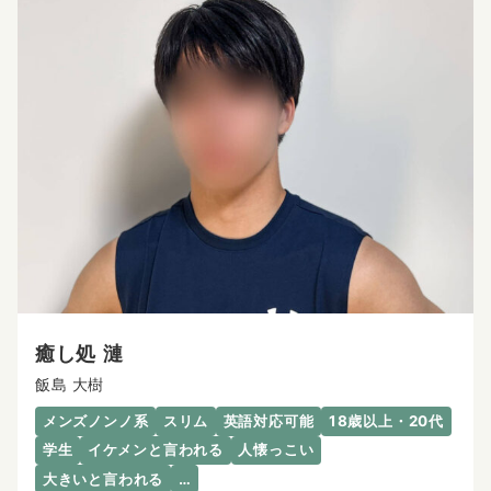
癒し処 漣
飯島 大樹
メンズノンノ系
スリム
英語対応可能
18歳以上・20代
学生
イケメンと言われる
人懐っこい
大きいと言われる
…