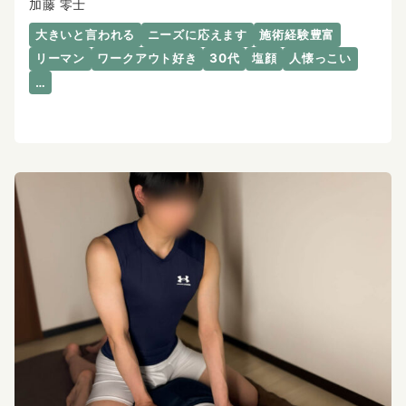
加藤 零士
大きいと言われる
ニーズに応えます
施術経験豊富
リーマン
ワークアウト好き
30代
塩顔
人懐っこい
…