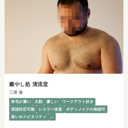
癒やし処 清流堂
三隈 隆
体毛が濃い
犬顔
優しい
ワークアウト好き
英語対応可能
レスラー体型
ボディメイクの相談可
高いホスピタリティ
…