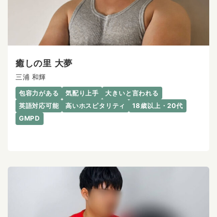
癒しの里 大夢
三浦 和輝
包容力がある
気配り上手
大きいと言われる
英語対応可能
高いホスピタリティ
18歳以上・20代
GMPD