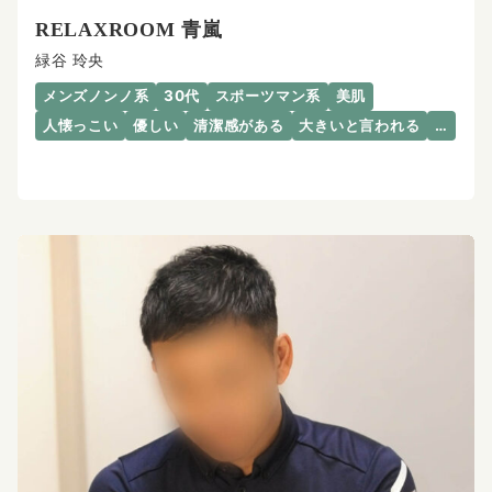
RELAXROOM 青嵐
緑谷 玲央
メンズノンノ系
30代
スポーツマン系
美肌
人懐っこい
優しい
清潔感がある
大きいと言われる
…