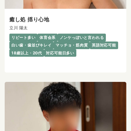
癒し処 揺り心地
立川 陽太
リピート多い
体育会系
ノンケっぽいと言われる
白い歯・歯並びキレイ
マッチョ・筋肉質
英語対応可能
18歳以上・20代
対応可能日多い