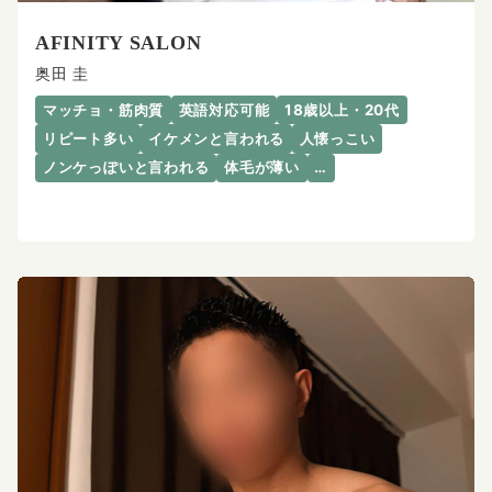
AFINITY SALON
奥田 圭
マッチョ・筋肉質
英語対応可能
18歳以上・20代
リピート多い
イケメンと言われる
人懐っこい
ノンケっぽいと言われる
体毛が薄い
…