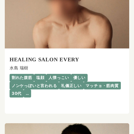
HEALING SALON EVERY
水島 瑞樹
割れた腹筋
塩顔
人懐っこい
優しい
ノンケっぽいと言われる
礼儀正しい
マッチョ・筋肉質
30代
…