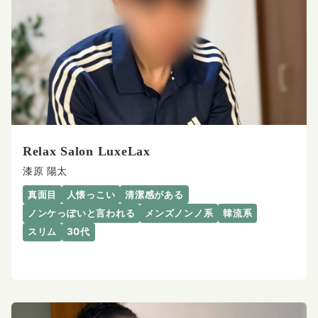
Relax Salon LuxeLax
漆原 陽太
真面目
人懐っこい
清潔感がある
ノンケっぽいと言われる
メンズノンノ系
韓流系
スリム
30代