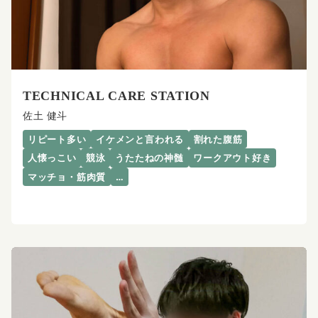
TECHNICAL CARE STATION
佐土 健斗
リピート多い
イケメンと言われる
割れた腹筋
人懐っこい
競泳
うたたねの神髄
ワークアウト好き
マッチョ・筋肉質
…