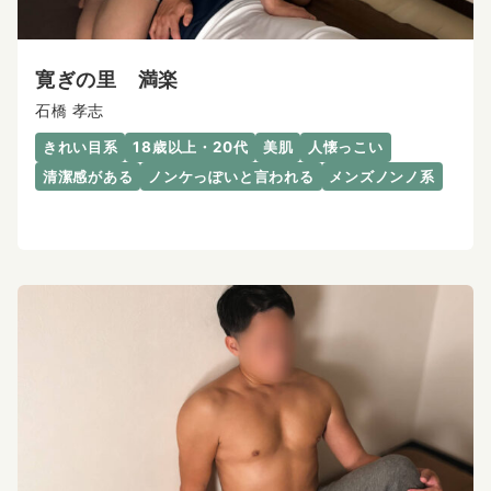
寛ぎの里 満楽
石橋 孝志
きれい目系
18歳以上・20代
美肌
人懐っこい
清潔感がある
ノンケっぽいと言われる
メンズノンノ系