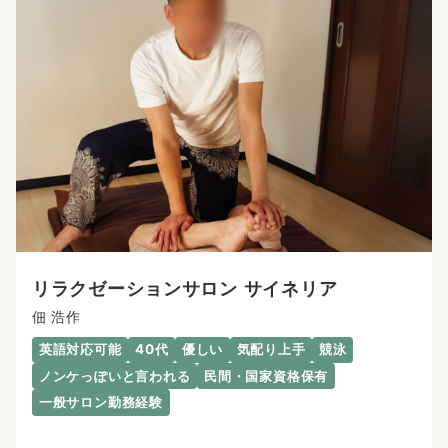
リラクゼーションサロン サイネリア
佃 浩作
英語対応可能
40代
優しい
気配り上手
競泳
ノンケっぽいと言われる
民間・国家資格保有
一般サロン勤務経験