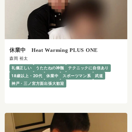
休業中 Heat Warming PLUS ONE
森岡 裕太
礼儀正しい
うたたねの神髄
テクニックに自信あり
18歳以上・20代
休業中
スポーツマン系
武道
神戸・三ノ宮方面出張大歓迎