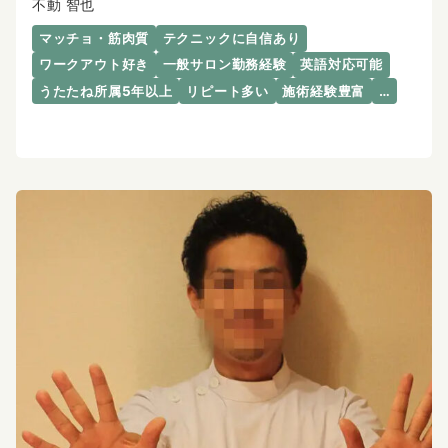
不動 智也
マッチョ・筋肉質
テクニックに自信あり
ワークアウト好き
一般サロン勤務経験
英語対応可能
うたたね所属5年以上
リピート多い
施術経験豊富
…