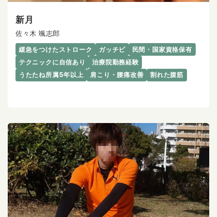
新月
佐々木 颯志郎
緩急をつけたストローク
ガッチビ
民間・国家資格保有
テクニックに自信あり
治療院勤務経験
うたたね所属5年以上
肩こり・腰痛改善
割れた腹筋