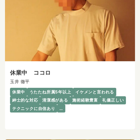
休業中 ココロ
玉井 徹平
休業中
うたたね所属5年以上
イケメンと言われる
紳士的な対応
清潔感がある
施術経験豊富
礼儀正しい
テクニックに自信あり
…