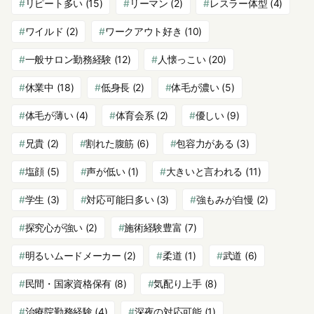
リピート多い
(15)
リーマン
(2)
レスラー体型
(4)
ワイルド
(2)
ワークアウト好き
(10)
一般サロン勤務経験
(12)
人懐っこい
(20)
休業中
(18)
低身長
(2)
体毛が濃い
(5)
体毛が薄い
(4)
体育会系
(2)
優しい
(9)
兄貴
(2)
割れた腹筋
(6)
包容力がある
(3)
塩顔
(5)
声が低い
(1)
大きいと言われる
(11)
学生
(3)
対応可能日多い
(3)
強もみが自慢
(2)
探究心が強い
(2)
施術経験豊富
(7)
明るいムードメーカー
(2)
柔道
(1)
武道
(6)
民間・国家資格保有
(8)
気配り上手
(8)
治療院勤務経験
(4)
深夜の対応可能
(1)