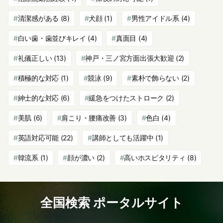
清潔感がある
(8)
犬顔
(1)
男性アイドル系
(4)
白い歯・歯並びキレイ
(4)
真面目
(4)
礼儀正しい
(13)
神戸・三ノ宮方面出張大歓迎
(2)
積極的な対応
(1)
競泳
(9)
素朴で飾らない
(2)
紳士的な対応
(6)
緩急をつけたストローク
(2)
美肌
(6)
肩こり・腰痛改善
(3)
色白
(4)
英語対応可能
(22)
講師としても活躍中
(1)
韓流系
(1)
顔が濃い
(2)
高いホスピタリティ
(8)
全国検索 ポータルサイト