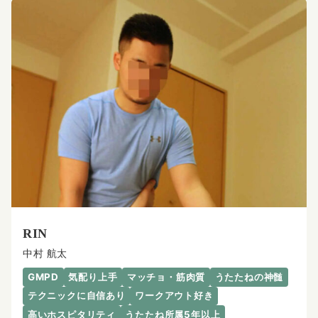
RIN
中村 航太
GMPD
気配り上手
マッチョ・筋肉質
うたたねの神髄
テクニックに自信あり
ワークアウト好き
高いホスピタリティ
うたたね所属5年以上