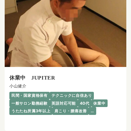
休業中 JUPITER
小山健介
民間・国家資格保有
テクニックに自信あり
一般サロン勤務経験
英語対応可能
40代
休業中
うたたね所属3年以上
肩こり・腰痛改善
…