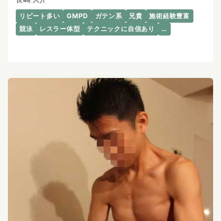
リピート多い
GMPD
ガテン系
兄貴
施術経験豊富
競泳
レスラー体型
テクニックに自信あり
…