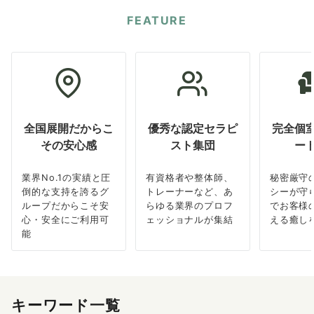
FEATURE
全国展開だからこ
優秀な認定セラピ
完全個
その安心感
スト集団
ー
業界No.1の実績と圧
有資格者や整体師、
秘密厳守
倒的な支持を誇るグ
トレーナーなど、あ
シーが守
ループだからこそ安
らゆる業界のプロフ
でお客様
心・安全にご利用可
ェッショナルが集結
える癒し
能
キーワード一覧