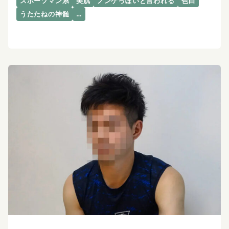
スポーツマン系
美肌
ノンケっぽいと言われる
色白
うたたねの神髄
…