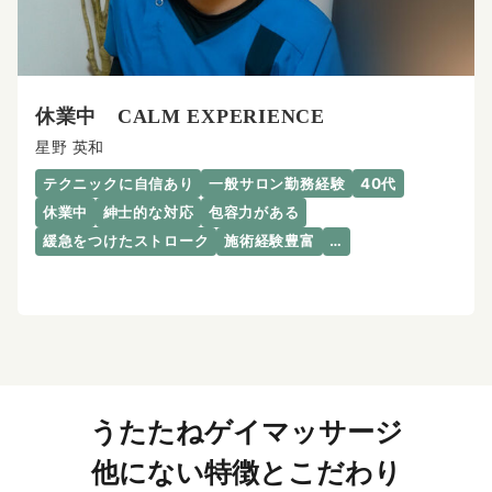
休業中 CALM EXPERIENCE
星野 英和
テクニックに自信あり
一般サロン勤務経験
40代
休業中
紳士的な対応
包容力がある
緩急をつけたストローク
施術経験豊富
…
うたたねゲイマッサージ
他にない特徴とこだわり