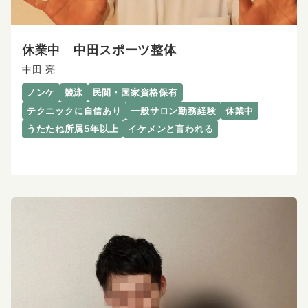
休業中 中田スポーツ整体
中田 亮
ノンケ
競泳
民間・国家資格保有
テクニックに自信あり
一般サロン勤務経験
休業中
うたたね所属5年以上
イケメンと言われる