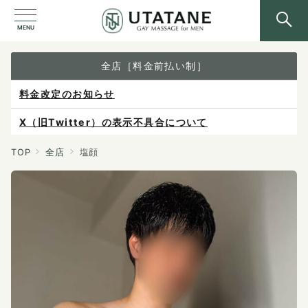
MENU
全店［料金前払い制］
X（旧Twitter）の表示不具合について
ご予約は各店へ直接お問い合わせください。
料金は当日施術前にお支払いください。
TOP
全店
塩顔
感染症防止対策について
料金改定のお知らせ