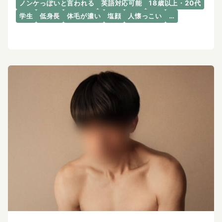
ノンケっぽいと言われる
英語対応可能
18歳以上・20代
学生
低身長
体毛が濃い
塩顔
人懐っこい
…