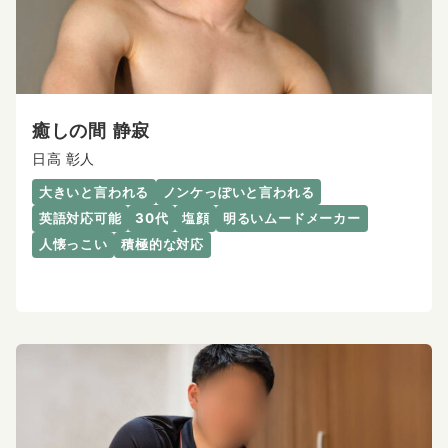
癒しの間 静寂
日高 彰人
大きいと言われる
ノンケっぽいと言われる
英語対応可能
30代
塩顔
明るいムードメーカー
人懐っこい
積極的な対応