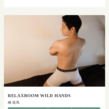
RELAXROOM WILD HANDS
橘 龍馬