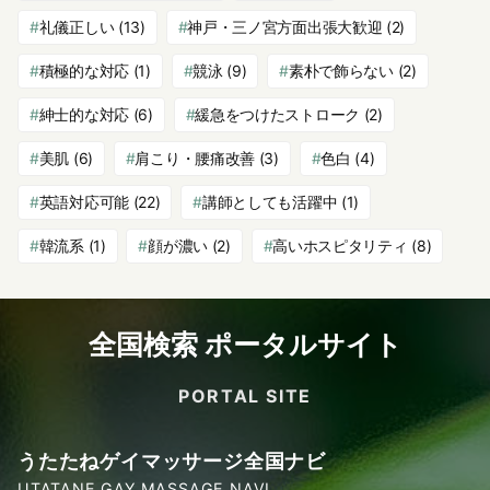
礼儀正しい
(13)
神戸・三ノ宮方面出張大歓迎
(2)
積極的な対応
(1)
競泳
(9)
素朴で飾らない
(2)
紳士的な対応
(6)
緩急をつけたストローク
(2)
美肌
(6)
肩こり・腰痛改善
(3)
色白
(4)
英語対応可能
(22)
講師としても活躍中
(1)
韓流系
(1)
顔が濃い
(2)
高いホスピタリティ
(8)
全国検索 ポータルサイト
PORTAL SITE
うたたねゲイマッサージ全国ナビ
UTATANE GAY MASSAGE NAVI