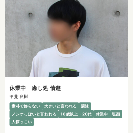
休業中 癒し処 情趣
甲斐 良樹
素朴で飾らない
大きいと言われる
競泳
ノンケっぽいと言われる
18歳以上・20代
休業中
塩顔
人懐っこい