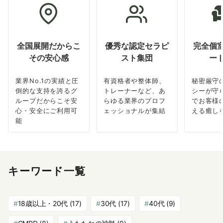
全国展開だからこ
優秀な認定セラピ
完全個
その安心感
スト集団
ー
業界No.1の実績と圧
有資格者や整体師、
秘密厳守
倒的な支持を誇るグ
トレーナーなど、あ
シーが守
ループだからこそ安
らゆる業界のプロフ
でお客様
心・安全にご利用可
ェッショナルが集結
える癒し
能
キーワード一覧
18歳以上・20代
(17)
30代
(17)
40代
(9)