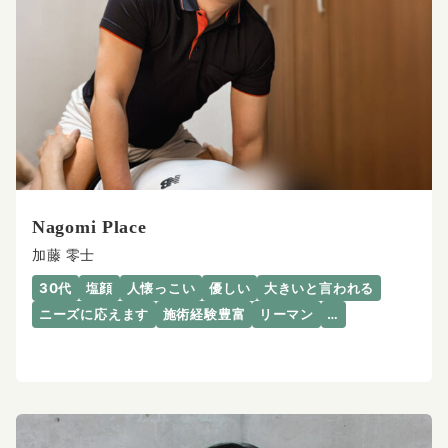
Nagomi Place
加藤 零士
30代
塩顔
人懐っこい
優しい
大きいと言われる
ニーズに応えます
施術経験豊富
リーマン
…