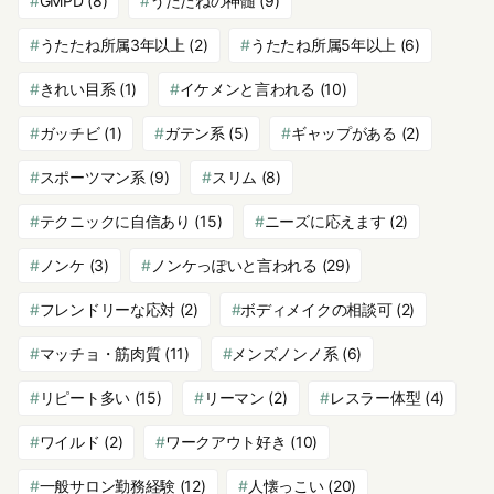
GMPD
(8)
うたたねの神髄
(9)
うたたね所属3年以上
(2)
うたたね所属5年以上
(6)
きれい目系
(1)
イケメンと言われる
(10)
ガッチビ
(1)
ガテン系
(5)
ギャップがある
(2)
スポーツマン系
(9)
スリム
(8)
テクニックに自信あり
(15)
ニーズに応えます
(2)
ノンケ
(3)
ノンケっぽいと言われる
(29)
フレンドリーな応対
(2)
ボディメイクの相談可
(2)
マッチョ・筋肉質
(11)
メンズノンノ系
(6)
リピート多い
(15)
リーマン
(2)
レスラー体型
(4)
ワイルド
(2)
ワークアウト好き
(10)
一般サロン勤務経験
(12)
人懐っこい
(20)