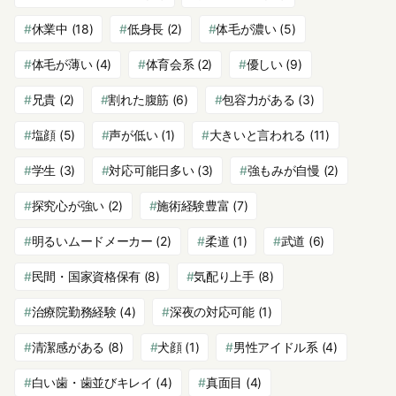
休業中
(18)
低身長
(2)
体毛が濃い
(5)
体毛が薄い
(4)
体育会系
(2)
優しい
(9)
兄貴
(2)
割れた腹筋
(6)
包容力がある
(3)
塩顔
(5)
声が低い
(1)
大きいと言われる
(11)
学生
(3)
対応可能日多い
(3)
強もみが自慢
(2)
探究心が強い
(2)
施術経験豊富
(7)
明るいムードメーカー
(2)
柔道
(1)
武道
(6)
民間・国家資格保有
(8)
気配り上手
(8)
治療院勤務経験
(4)
深夜の対応可能
(1)
清潔感がある
(8)
犬顔
(1)
男性アイドル系
(4)
白い歯・歯並びキレイ
(4)
真面目
(4)