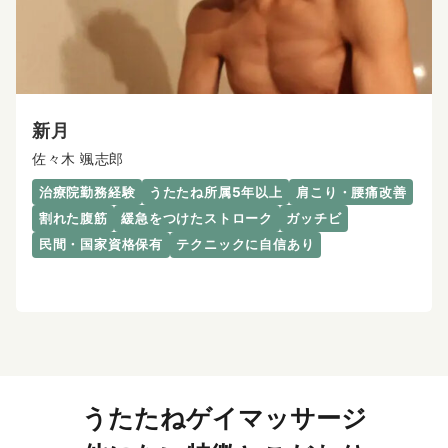
新月
佐々木 颯志郎
治療院勤務経験
うたたね所属5年以上
肩こり・腰痛改善
割れた腹筋
緩急をつけたストローク
ガッチビ
民間・国家資格保有
テクニックに自信あり
うたたねゲイマッサージ