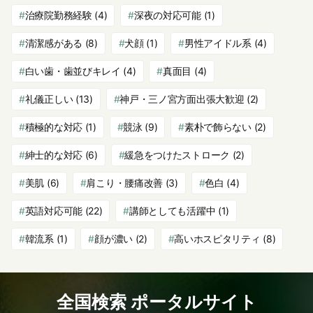
治療院勤務経験
(4)
深夜の対応可能
(1)
清潔感がある
(8)
犬顔
(1)
男性アイドル系
(4)
白い歯・歯並びキレイ
(4)
真面目
(4)
礼儀正しい
(13)
神戸・三ノ宮方面出張大歓迎
(2)
積極的な対応
(1)
競泳
(9)
素朴で飾らない
(2)
紳士的な対応
(6)
緩急をつけたストローク
(2)
美肌
(6)
肩こり・腰痛改善
(3)
色白
(4)
英語対応可能
(22)
講師としても活躍中
(1)
韓流系
(1)
顔が濃い
(2)
高いホスピタリティ
(8)
全国検索 ポータルサイト