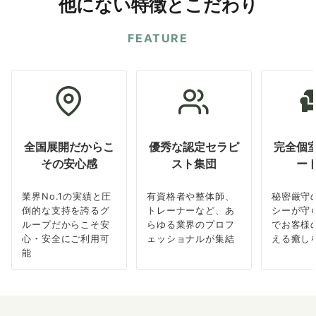
他にない特徴とこだわり
FEATURE
全国展開だからこ
優秀な認定セラピ
完全個
その安心感
スト集団
ー
業界No.1の実績と圧
有資格者や整体師、
秘密厳守
倒的な支持を誇るグ
トレーナーなど、あ
シーが守
ループだからこそ安
らゆる業界のプロフ
でお客様
心・安全にご利用可
ェッショナルが集結
える癒し
能