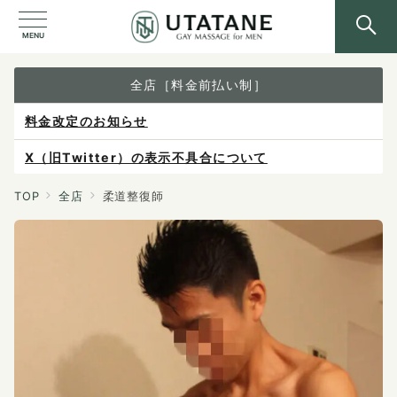
MENU
全店［料金前払い制］
X（旧Twitter）の表示不具合について
ご予約は各店へ直接お問い合わせください。
料金は当日施術前にお支払いください。
TOP
全店
柔道整復師
感染症防止対策について
料金改定のお知らせ