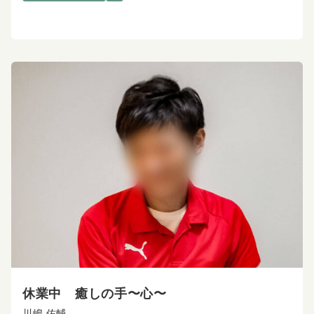
休業中 癒しの手〜心〜
川嶋 佑輔