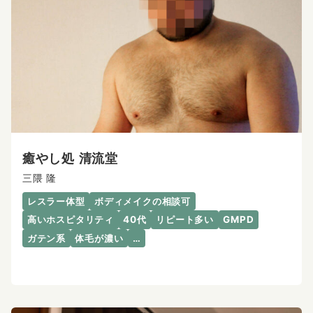
癒やし処 清流堂
三隈 隆
レスラー体型
ボディメイクの相談可
高いホスピタリティ
40代
リピート多い
GMPD
ガテン系
体毛が濃い
…