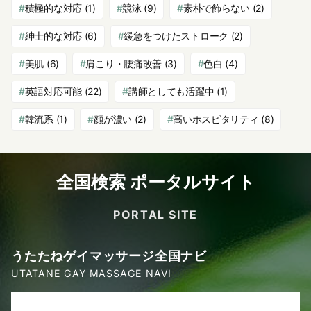
積極的な対応
(1)
競泳
(9)
素朴で飾らない
(2)
紳士的な対応
(6)
緩急をつけたストローク
(2)
美肌
(6)
肩こり・腰痛改善
(3)
色白
(4)
英語対応可能
(22)
講師としても活躍中
(1)
韓流系
(1)
顔が濃い
(2)
高いホスピタリティ
(8)
全国検索 ポータルサイト
PORTAL SITE
うたたねゲイマッサージ全国ナビ
UTATANE GAY MASSAGE NAVI