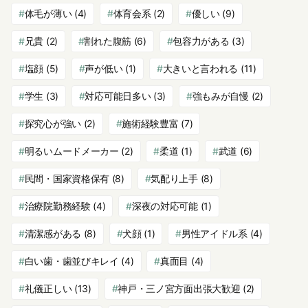
体毛が薄い
(4)
体育会系
(2)
優しい
(9)
兄貴
(2)
割れた腹筋
(6)
包容力がある
(3)
塩顔
(5)
声が低い
(1)
大きいと言われる
(11)
学生
(3)
対応可能日多い
(3)
強もみが自慢
(2)
探究心が強い
(2)
施術経験豊富
(7)
明るいムードメーカー
(2)
柔道
(1)
武道
(6)
民間・国家資格保有
(8)
気配り上手
(8)
治療院勤務経験
(4)
深夜の対応可能
(1)
清潔感がある
(8)
犬顔
(1)
男性アイドル系
(4)
白い歯・歯並びキレイ
(4)
真面目
(4)
礼儀正しい
(13)
神戸・三ノ宮方面出張大歓迎
(2)