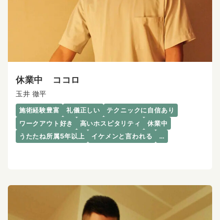
休業中 ココロ
玉井 徹平
施術経験豊富
礼儀正しい
テクニックに自信あり
ワークアウト好き
高いホスピタリティ
休業中
うたたね所属5年以上
イケメンと言われる
…