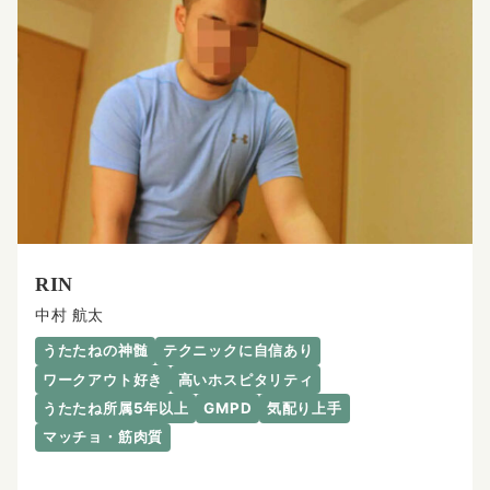
RIN
中村 航太
うたたねの神髄
テクニックに自信あり
ワークアウト好き
高いホスピタリティ
うたたね所属5年以上
GMPD
気配り上手
マッチョ・筋肉質