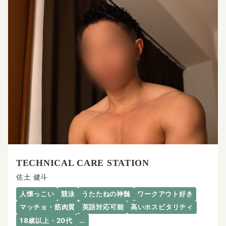
TECHNICAL CARE STATION
佐土 健斗
人懐っこい
競泳
うたたねの神髄
ワークアウト好き
マッチョ・筋肉質
英語対応可能
高いホスピタリティ
18歳以上・20代
…