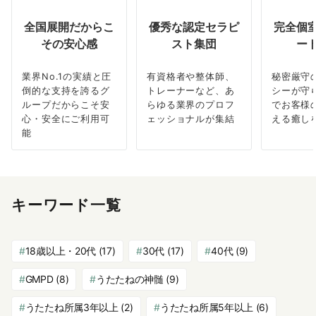
全国展開だからこ
優秀な認定セラピ
完全個
その安心感
スト集団
ー
業界No.1の実績と圧
有資格者や整体師、
秘密厳守
倒的な支持を誇るグ
トレーナーなど、あ
シーが守
ループだからこそ安
らゆる業界のプロフ
でお客様
心・安全にご利用可
ェッショナルが集結
える癒し
能
キーワード一覧
18歳以上・20代
(17)
30代
(17)
40代
(9)
GMPD
(8)
うたたねの神髄
(9)
うたたね所属3年以上
(2)
うたたね所属5年以上
(6)