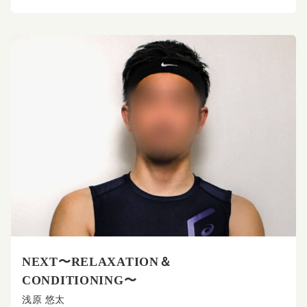
NEXT〜RELAXATION＆
CONDITIONING〜
浅原 悠太