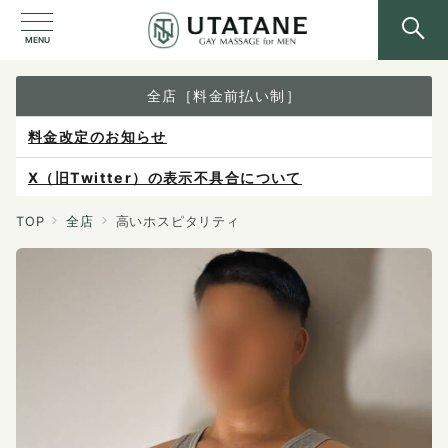
MENU
全店［料金前払い制］
X（旧Twitter）の表示不具合について
ご予約は各店へ直接お問い合わせください。
料金は当日施術前にお支払いください。
TOP
全店
高いホスピタリティ
感染症防止対策について
料金改定のお知らせ