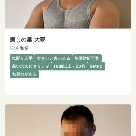
癒しの里 大夢
三浦 和輝
気配り上手
大きいと言われる
英語対応可能
高いホスピタリティ
18歳以上・20代
GMPD
包容力がある