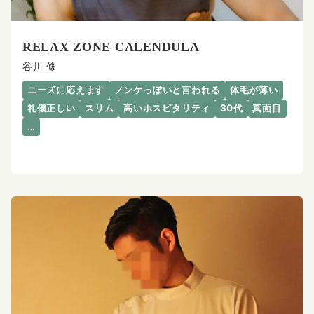
RELAX ZONE CALENDULA
谷川 修
ニーズに応えます
ノンケっぽいと言われる
体毛が薄い
礼儀正しい
スリム
高いホスピタリティ
30代
真面目
…