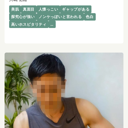
美肌
真面目
人懐っこい
ギャップがある
探究心が強い
ノンケっぽいと言われる
色白
高いホスピタリティ
…