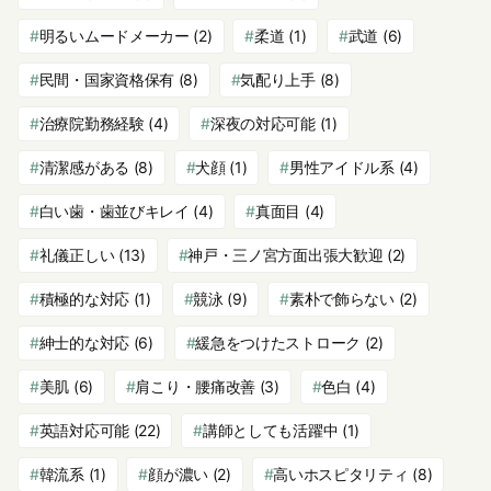
明るいムードメーカー
(2)
柔道
(1)
武道
(6)
民間・国家資格保有
(8)
気配り上手
(8)
治療院勤務経験
(4)
深夜の対応可能
(1)
清潔感がある
(8)
犬顔
(1)
男性アイドル系
(4)
白い歯・歯並びキレイ
(4)
真面目
(4)
礼儀正しい
(13)
神戸・三ノ宮方面出張大歓迎
(2)
積極的な対応
(1)
競泳
(9)
素朴で飾らない
(2)
紳士的な対応
(6)
緩急をつけたストローク
(2)
美肌
(6)
肩こり・腰痛改善
(3)
色白
(4)
英語対応可能
(22)
講師としても活躍中
(1)
韓流系
(1)
顔が濃い
(2)
高いホスピタリティ
(8)