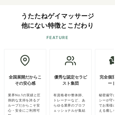
うたたねゲイマッサージ
他にない特徴とこだわり
FEATURE
全国展開だからこ
優秀な認定セラピ
完全個
その安心感
スト集団
ー
業界No.1の実績と圧
有資格者や整体師、
秘密厳守
倒的な支持を誇るグ
トレーナーなど、あ
シーが守
ループだからこそ安
らゆる業界のプロフ
でお客様
心・安全にご利用可
ェッショナルが集結
える癒し