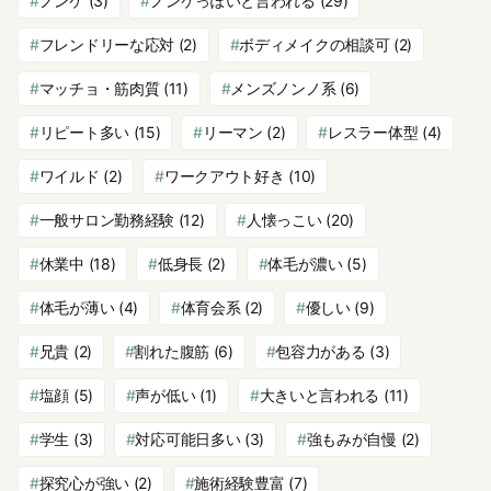
ノンケ
(3)
ノンケっぽいと言われる
(29)
フレンドリーな応対
(2)
ボディメイクの相談可
(2)
マッチョ・筋肉質
(11)
メンズノンノ系
(6)
リピート多い
(15)
リーマン
(2)
レスラー体型
(4)
ワイルド
(2)
ワークアウト好き
(10)
一般サロン勤務経験
(12)
人懐っこい
(20)
休業中
(18)
低身長
(2)
体毛が濃い
(5)
体毛が薄い
(4)
体育会系
(2)
優しい
(9)
兄貴
(2)
割れた腹筋
(6)
包容力がある
(3)
塩顔
(5)
声が低い
(1)
大きいと言われる
(11)
学生
(3)
対応可能日多い
(3)
強もみが自慢
(2)
探究心が強い
(2)
施術経験豊富
(7)