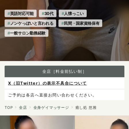
英語対応可能
30代
人懐っこい
ノンケっぽいと言われる
民間・国家資格保有
一般サロン勤務経験
全店［料金前払い制］
X（旧Twitter）の表示不具合について
ご予約は各店へ直接お問い合わせください。
料金は当日施術前にお支払いください。
TOP
全店
全身ゲイマッサージ
癒し処 悠雅
感染症防止対策について