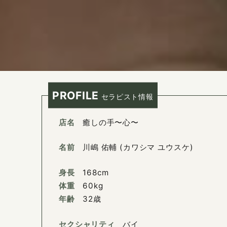
PROFILE
セラピスト情報
店名
癒しの手〜心〜
名前
川嶋 佑輔 (カワシマ ユウスケ)
身長
168cm
体重
60kg
年齢
32歳
セクシャリティ
バイ