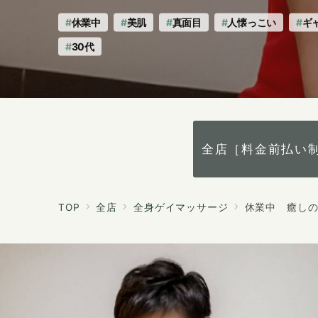
し
し
の
の
休業中
美肌
真面目
人懐っこい
ギ
手〜
手〜
30代
心〜
心〜
へ
の
全店［料金前払い
TOP
全店
全身ゲイマッサージ
休業中 癒し