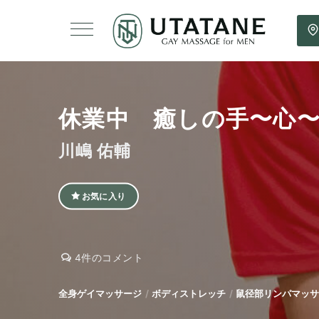
休業中 癒しの手〜心
川嶋 佑輔
お気に入り
休
休
4件のコメント
業
業
中
中
全身ゲイマッサージ
ボディストレッチ
鼠径部リンパマッサ
癒
癒