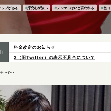
ャップがある
探究心が強い
ノンケっぽいと言われる
色白
X（旧Twitter）の表示不具合について
制］
ご予約は各店へ直接お問い合わせください。
料金は当日施術前にお支払いください。
の手〜心〜
感染症防止対策について
料金改定のお知らせ