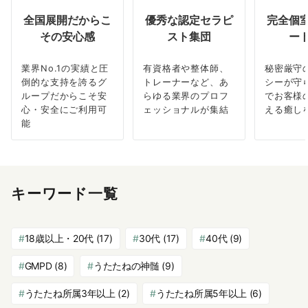
全国展開だからこ
優秀な認定セラピ
完全個
その安心感
スト集団
ー
業界No.1の実績と圧
有資格者や整体師、
秘密厳守
倒的な支持を誇るグ
トレーナーなど、あ
シーが守
ループだからこそ安
らゆる業界のプロフ
でお客様
心・安全にご利用可
ェッショナルが集結
える癒し
能
キーワード一覧
18歳以上・20代
(17)
30代
(17)
40代
(9)
GMPD
(8)
うたたねの神髄
(9)
うたたね所属3年以上
(2)
うたたね所属5年以上
(6)