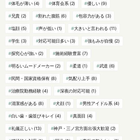
体毛が薄い
(4)
体育会系
(2)
優しい
(9)
兄貴
(2)
割れた腹筋
(6)
包容力がある
(3)
塩顔
(5)
声が低い
(1)
大きいと言われる
(11)
学生
(3)
対応可能日多い
(3)
強もみが自慢
(2)
探究心が強い
(2)
施術経験豊富
(7)
明るいムードメーカー
(2)
柔道
(1)
武道
(6)
民間・国家資格保有
(8)
気配り上手
(8)
治療院勤務経験
(4)
深夜の対応可能
(1)
清潔感がある
(8)
犬顔
(1)
男性アイドル系
(4)
白い歯・歯並びキレイ
(4)
真面目
(4)
礼儀正しい
(13)
神戸・三ノ宮方面出張大歓迎
(2)