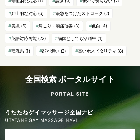
積極的な対応
(1)
競泳
(9)
素朴で飾らない
(2)
紳士的な対応
(6)
緩急をつけたストローク
(2)
美肌
(6)
肩こり・腰痛改善
(3)
色白
(4)
英語対応可能
(22)
講師としても活躍中
(1)
韓流系
(1)
顔が濃い
(2)
高いホスピタリティ
(8)
全国検索 ポータルサイト
PORTAL SITE
うたたねゲイマッサージ全国ナビ
UTATANE GAY MASSAGE NAVI