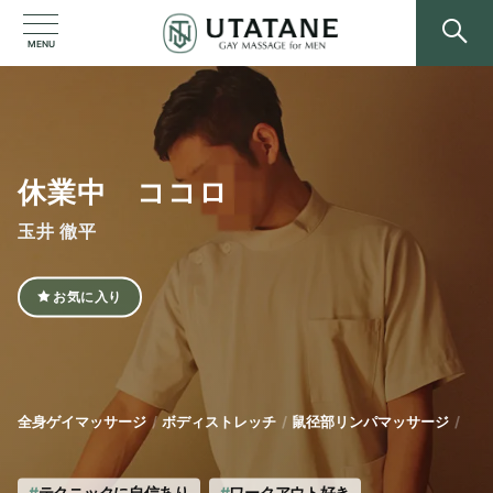
MENU
休業中 ココロ
玉井 徹平
お気に入り
全身ゲイマッサージ
ボディストレッチ
鼠径部リンパマッサージ
テクニックに自信あり
ワークアウト好き