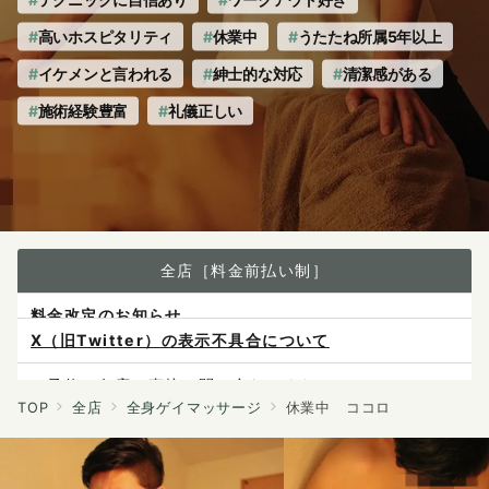
高いホスピタリティ
休業中
うたたね所属5年以上
イケメンと言われる
紳士的な対応
清潔感がある
施術経験豊富
礼儀正しい
全店［料金前払い制］
X（旧Twitter）の表示不具合について
ご予約は各店へ直接お問い合わせください。
料金は当日施術前にお支払いください。
TOP
全店
全身ゲイマッサージ
休業中 ココロ
感染症防止対策について