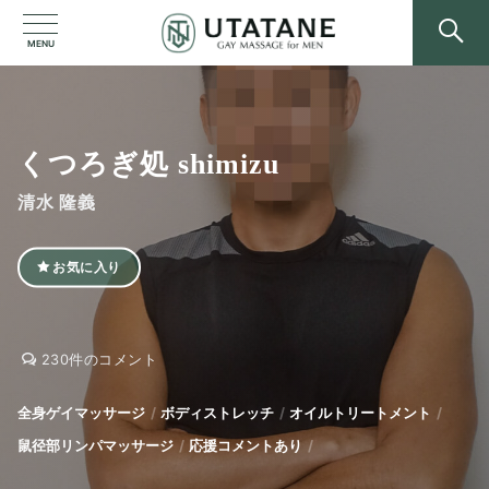
MENU
くつろぎ処 shimizu
清水 隆義
お気に入り
く
く
230件のコメント
つ
つ
ろ
ろ
全身ゲイマッサージ
ボディストレッチ
オイルトリートメント
ぎ
ぎ
鼠径部リンパマッサージ
応援コメントあり
処
処
shimizu
shimizu