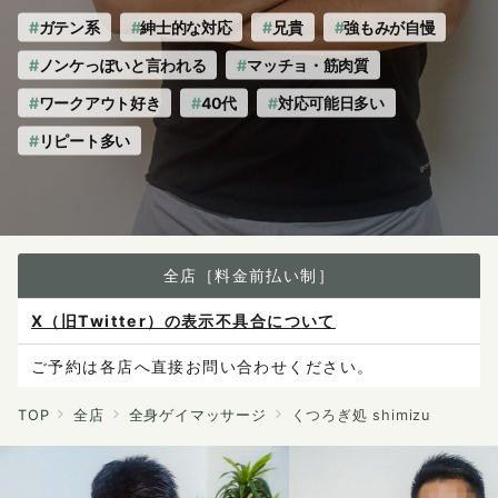
へ
の
ガテン系
紳士的な対応
兄貴
強もみが自慢
ノンケっぽいと言われる
マッチョ・筋肉質
ワークアウト好き
40代
対応可能日多い
リピート多い
全店［料金前払い制］
X（旧Twitter）の表示不具合について
ご予約は各店へ直接お問い合わせください。
料金は当日施術前にお支払いください。
TOP
全店
全身ゲイマッサージ
くつろぎ処 shimizu
感染症防止対策について