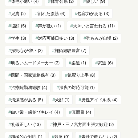
体毛が薄い
(4)
体育会系
(2)
優しい
(9)
兄貴
(2)
割れた腹筋
(6)
包容力がある
(3)
塩顔
(5)
声が低い
(1)
大きいと言われる
(11)
学生
(3)
対応可能日多い
(3)
強もみが自慢
(2)
探究心が強い
(2)
施術経験豊富
(7)
明るいムードメーカー
(2)
柔道
(1)
武道
(6)
民間・国家資格保有
(8)
気配り上手
(8)
治療院勤務経験
(4)
深夜の対応可能
(1)
清潔感がある
(8)
犬顔
(1)
男性アイドル系
(4)
白い歯・歯並びキレイ
(4)
真面目
(4)
礼儀正しい
(13)
神戸・三ノ宮方面出張大歓迎
(2)
積極的な対応
(1)
競泳
(9)
素朴で飾らない
(2)