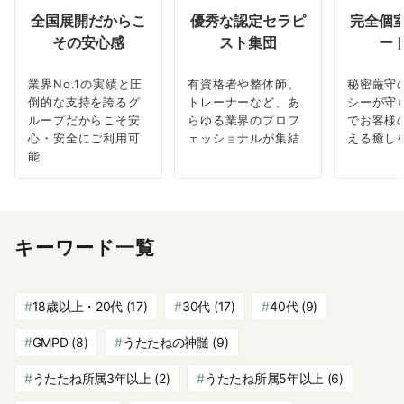
全国展開だからこ
優秀な認定セラピ
完全個
その安心感
スト集団
ー
業界No.1の実績と圧
有資格者や整体師、
秘密厳守
倒的な支持を誇るグ
トレーナーなど、あ
シーが守
ループだからこそ安
らゆる業界のプロフ
でお客様
心・安全にご利用可
ェッショナルが集結
える癒し
能
キーワード一覧
18歳以上・20代
(17)
30代
(17)
40代
(9)
GMPD
(8)
うたたねの神髄
(9)
うたたね所属3年以上
(2)
うたたね所属5年以上
(6)