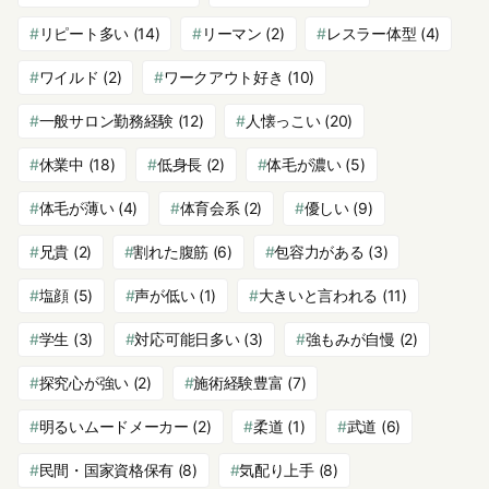
リピート多い
(14)
リーマン
(2)
レスラー体型
(4)
ワイルド
(2)
ワークアウト好き
(10)
一般サロン勤務経験
(12)
人懐っこい
(20)
休業中
(18)
低身長
(2)
体毛が濃い
(5)
体毛が薄い
(4)
体育会系
(2)
優しい
(9)
兄貴
(2)
割れた腹筋
(6)
包容力がある
(3)
塩顔
(5)
声が低い
(1)
大きいと言われる
(11)
学生
(3)
対応可能日多い
(3)
強もみが自慢
(2)
探究心が強い
(2)
施術経験豊富
(7)
明るいムードメーカー
(2)
柔道
(1)
武道
(6)
民間・国家資格保有
(8)
気配り上手
(8)