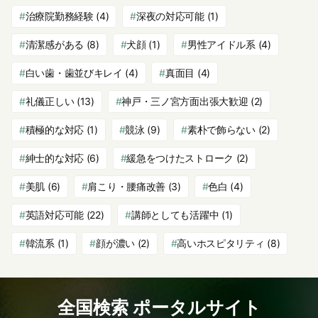
治療院勤務経験
(4)
深夜の対応可能
(1)
清潔感がある
(8)
犬顔
(1)
男性アイドル系
(4)
白い歯・歯並びキレイ
(4)
真面目
(4)
礼儀正しい
(13)
神戸・三ノ宮方面出張大歓迎
(2)
積極的な対応
(1)
競泳
(9)
素朴で飾らない
(2)
紳士的な対応
(6)
緩急をつけたストローク
(2)
美肌
(6)
肩こり・腰痛改善
(3)
色白
(4)
英語対応可能
(22)
講師としても活躍中
(1)
韓流系
(1)
顔が濃い
(2)
高いホスピタリティ
(8)
全国検索 ポータルサイト