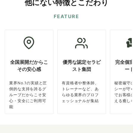
他にない特徴とこだわり
FEATURE
全国展開だからこ
優秀な認定セラピ
完全個
その安心感
スト集団
ー
業界No.1の実績と圧
有資格者や整体師、
秘密厳守
倒的な支持を誇るグ
トレーナーなど、あ
シーが守
ループだからこそ安
らゆる業界のプロフ
でお客様
心・安全にご利用可
ェッショナルが集結
える癒し
能