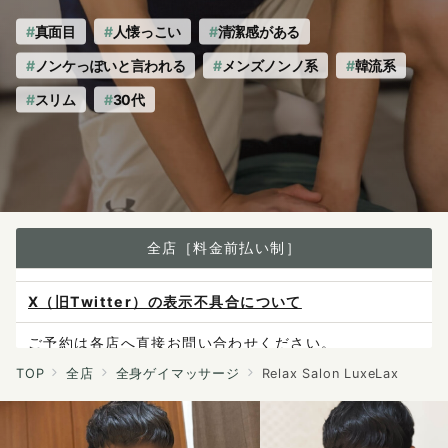
真面目
人懐っこい
清潔感がある
ノンケっぽいと言われる
メンズノンノ系
韓流系
スリム
30代
全店［料金前払い制］
X（旧Twitter）の表示不具合について
ご予約は各店へ直接お問い合わせください。
料金は当日施術前にお支払いください。
TOP
全店
全身ゲイマッサージ
Relax Salon LuxeLax
感染症防止対策について