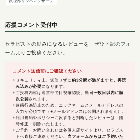
鼠径部リンパマッサージ
応援コメント受付中
セラピストの励みになるレビューを、ぜひ
下記のフォ
ーム
よりご投稿ください。
コメント送信前にご確認ください
セキュリティ上、送信せずに
約3分間が過ぎますと、再読
み込みが必要
になります。
ご投稿内容は運営部で目視確認後、
当日〜数日以内に順
次公開
されます。
迷惑行為防止のため、ニックネームとメールアドレスの
入力が必須です（※メールアドレスは公開されません）。
利用規約やポリシーに反すると判断したレビューは、随
時修正・削除いたします。
ご予約・お問い合わせは各個人店サイトより、セラピス
トへ直接ご連絡ください。
当フォームからはご予約いた