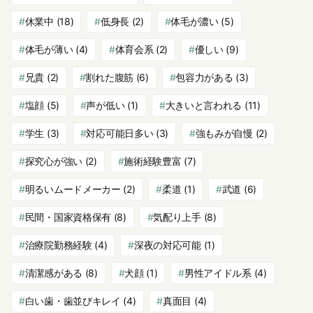
休業中
(18)
低身長
(2)
体毛が濃い
(5)
体毛が薄い
(4)
体育会系
(2)
優しい
(9)
兄貴
(2)
割れた腹筋
(6)
包容力がある
(3)
塩顔
(5)
声が低い
(1)
大きいと言われる
(11)
学生
(3)
対応可能日多い
(3)
強もみが自慢
(2)
探究心が強い
(2)
施術経験豊富
(7)
明るいムードメーカー
(2)
柔道
(1)
武道
(6)
民間・国家資格保有
(8)
気配り上手
(8)
治療院勤務経験
(4)
深夜の対応可能
(1)
清潔感がある
(8)
犬顔
(1)
男性アイドル系
(4)
白い歯・歯並びキレイ
(4)
真面目
(4)