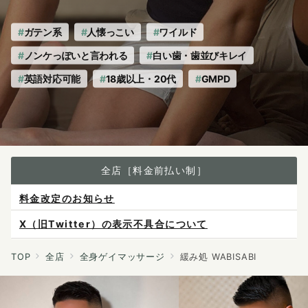
ガテン系
人懐っこい
ワイルド
ノンケっぽいと言われる
白い歯・歯並びキレイ
英語対応可能
18歳以上・20代
GMPD
全店［料金前払い制］
X（旧Twitter）の表示不具合について
ご予約は各店へ直接お問い合わせください。
料金は当日施術前にお支払いください。
TOP
全店
全身ゲイマッサージ
緩み処 WABISABI
感染症防止対策について