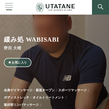
MENU
緩み処 WABISABI
野田 大晴
お気に入り
全身ゲイマッサージ
新規オープン
スポーツマッサージ
ボディストレッチ
オイルトリートメント
鼠径部リンパマッサージ