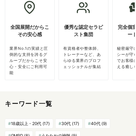
全国展開だからこ
優秀な認定セラピ
完全個
その安心感
スト集団
ー
業界No.1の実績と圧
有資格者や整体師、
秘密厳守
倒的な支持を誇るグ
トレーナーなど、あ
シーが守
ループだからこそ安
らゆる業界のプロフ
でお客様
心・安全にご利用可
ェッショナルが集結
える癒し
能
キーワード一覧
18歳以上・20代
(17)
30代
(17)
40代
(9)
GMPD
(8)
うたたねの神髄
(9)