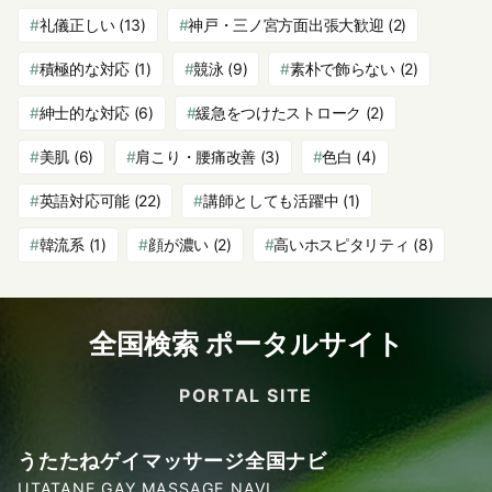
礼儀正しい
(13)
神戸・三ノ宮方面出張大歓迎
(2)
積極的な対応
(1)
競泳
(9)
素朴で飾らない
(2)
紳士的な対応
(6)
緩急をつけたストローク
(2)
美肌
(6)
肩こり・腰痛改善
(3)
色白
(4)
英語対応可能
(22)
講師としても活躍中
(1)
韓流系
(1)
顔が濃い
(2)
高いホスピタリティ
(8)
全国検索 ポータルサイト
PORTAL SITE
うたたねゲイマッサージ全国ナビ
UTATANE GAY MASSAGE NAVI